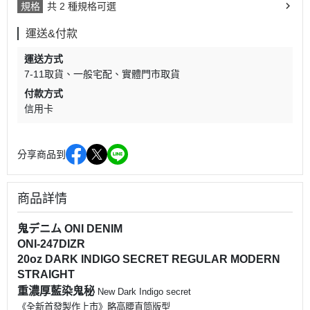
規格
共 2 種規格可選
運送&付款
運送方式
7-11取貨
一般宅配
實體門市取貨
付款方式
信用卡
分享商品到
商品詳情
鬼デニム ONI DENIM
ONI-247DIZR
20oz DARK INDIGO SECRET REGULAR MODERN
STRAIGHT
重濃厚藍染鬼秘
New Dark Indigo secret
《
全新首發製作上市》
略高腰直筒版型