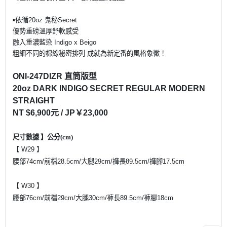
▪️依循20oz 鬼秘Secret
優勢重磅
溫厚舒軟感受
融入重濃藍染 Indigo x Beigo
粗細不同的棉線秘密排列
成就為新定番的風格象徵！
ONI-247DIZR
直筒版型
20oz DARK INDIGO SECRET REGULAR MODERN
STRAIGHT
NT $6,900
元
/ JP
￥
23,000
尺寸數據
】公分
(cm)
【 W29 】
腰部74cm/前檔28.5cm/大腿29cm/褲長89.5cm/褲腳17.5cm
【 W30 】
腰部76cm/前檔29cm/大腿30cm/褲長89.5cm/褲腳18cm