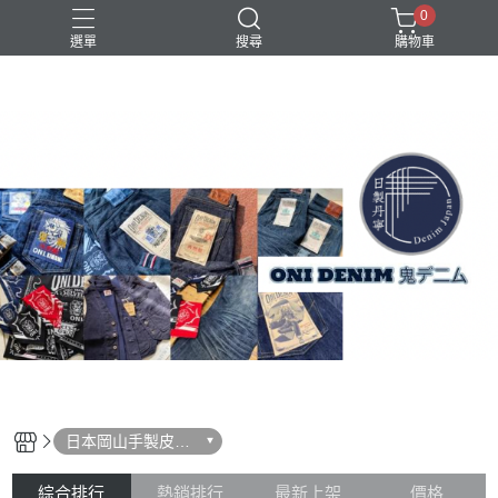
0
選單
搜尋
購物車
日本岡山手製皮件
mi-crafts 新製預購
綜合排行
熱銷排行
最新上架
價格