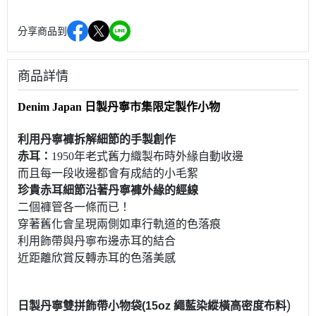
分享商品到
商品詳情
Denim Japan 日製丹寧市集限定
製作小物
利用丹寧褲拆解細節的手製
創作
赤耳：
1950年老式舊力織製布時外緣自動收邊
而且每一段收邊都會有成結的小毛絮
珍貴赤耳細節沿著丹寧褲外緣的經線
二個褲管各一條而已！
穿著舊化會呈現兩側如車行軌道的色落痕
利用飾帶與丹寧布邊赤耳的結合
近距離欣賞反轉赤耳的色落美感
)
日製丹寧雙拼飾帶小物袋(15oz 繩藍染縱橫高密度布料