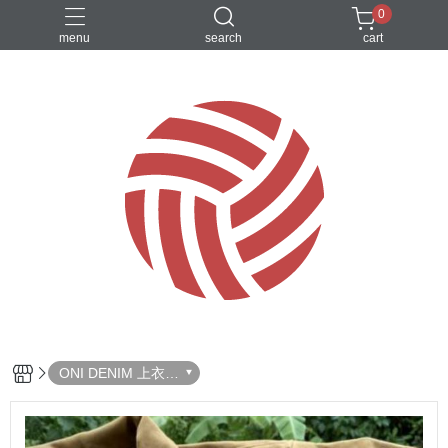
0
menu
search
cart
ONI DENIM 上衣夾
克