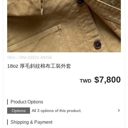
SKU：
ONI-03501-HMSK
18oz 厚毛斜紋棉布工裝外套
$
7,800
TWD
Product Options
Options
All 3 options of this product.
Shipping & Payment