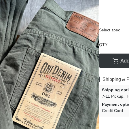
Select spec
QTY
Add
Shipping & 
Shipping opt
7-11 Pickup
Payment opti
Credit Card