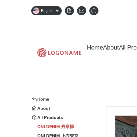
English
Home
About
All Pr
Home
About
All Products
ONI DENIM 丹寧褲
ONI DENIM 上衣夾克