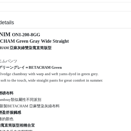
details
ENIM
ONI-200-8GG
CHAM Green Gray Wide Straight
HAM 亞麻
灰綠
雙染寬直筒版型
ニムパンツ
リーングレイ＝BETACHAM Green
lvedge chambray with warp and weft yarns dyed in green grey.
soft to the touch, wide straight pants for great comfort in summer.
輕磅布料
ambray類似屬性不同派別
IM 新製BETACHAM 亞麻雙染灰綠布料
輕盈舒服觸感
雅的顏色
號的寬直筒版型相稱合宜