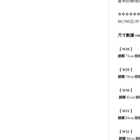
夏季好褲增
⋄⋄⋄⋄⋄
$6,700元/JP
尺寸數據
cm
【
】
W28
腰圍
前
75cm/
【
】
W29
腰圍
前
78cm/
【
】
W30
腰圍
前
81cm/
【 W31 】
腰圍
84cm/
前
【 W32 】
腰圍
86cm/
前