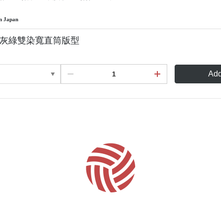
n Japan
亞麻灰綠雙染寬直筒版型
Add
About
All Products
Payment Options
Privacy
Contact us
Track order
Shipping & Delivery