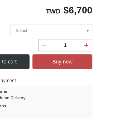
$
6,700
TWD
-Select-
 to cart
Buy now
Payment
ions
Home Delivery
ons