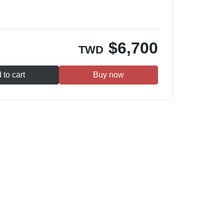
$
6,700
TWD
 to cart
Buy now