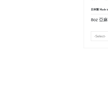
日本製
Made i
8oz 
-Select-