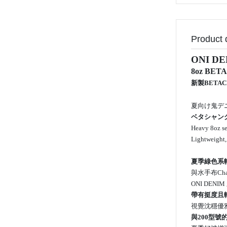
Product 
ONI D
8oz BETA
新製BETAC
夏向け鬼デ
ベタシャング
Heavy 8oz se
Lightweight, 
夏季綠色系
與水手布Ch
ONI DEN
帶有挺度且
視覺沈穩優
與200型