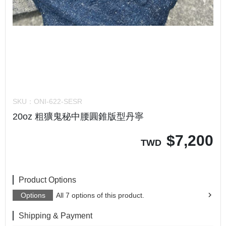
SKU：
ONI-622-SESR
20oz 粗獷鬼秘中腰圓錐版型丹寧
$
7,200
TWD
Product Options
Options
All 7 options of this product.
Shipping & Payment