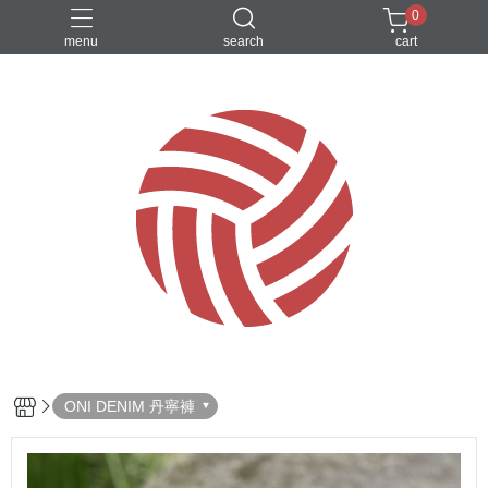
0
menu
search
cart
ONI DENIM 丹寧褲