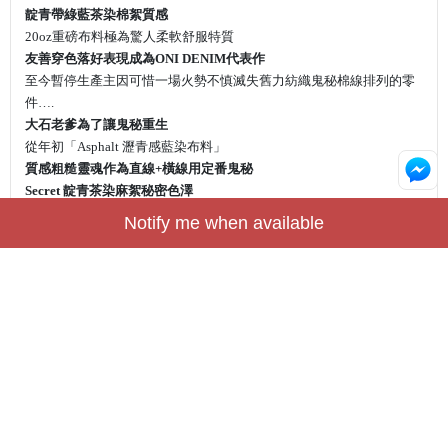
靛青帶綠藍茶染棉絮質感
20oz
重磅布料極為驚人柔軟舒服特質
友善穿色落好表現成為
ONI DENIM
代表作
至今暫停生產主因可惜一場火勢不慎滅失舊力紡織鬼秘棉線排列的零
件
….
大石老爹為了讓鬼秘重生
從年初「
Asphalt
瀝青感藍染布料」
質感粗糙靈魂作為直線
+
橫線用定番鬼秘
Secret
靛青茶染麻絮秘密色澤
新進化🧬雙拼素材交織而成
Notify me when available
「粗獷鬼秘
Secret Super Rough Denim
」
▪️如同鹽粒凹凸的表面
▪️綠藍反差茶色染霧像是鐵繡感
展現驚嚇突出「鬼デニム
ONI
品牌丹寧新血」
ONI-
622-SESR
Relaxed Tapered
NT$7,360 / JP￥28,600
622版型
極推超優版型 不拘穿搭風格
剪裁比例絕佳 穿著活動舒適